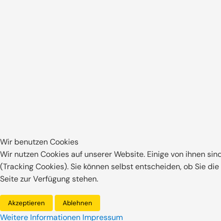
oder Kalkputz) handelt - für jeden Geschmack g
passende Angebot.
Natürliche Bau- und Dämmstoffe sind dabei nic
sondern im Vergleich zu künstlichen Baustoffen
Gesundes Bauen - das
Wir benutzen Cookies
Wir nutzen Cookies auf unserer Website. Einige von ihnen sin
Immer noch sind Schadstoffe in Fertighäusern k
(Tracking Cookies). Sie können selbst entscheiden, ob Sie di
Wärmedämmstoffen und Bodenbelägen und Elek
Seite zur Verfügung stehen.
mittlerweile mehr als nur der Verwendung von
wandert der Taupunkt in Richtung Innenwand.
Akzeptieren
Ablehnen
verbaut werden - ein Maßnahme, die gesundes
Weitere Informationen
Impressum