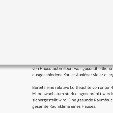
esunde Luftfeuchtigkeit?
Eine hohe Luftfeuchtigkeit ist in vielerlei H
Neben dem Risiko der Schimmelbildung förd
von Hausstaubmilben, was gesundheitliche
ausgeschiedene Kot ist Auslöser vieler alle
Bereits eine relative Luftfeuchte von unter
Milbenwachstum stark eingeschränkt werden
sichergestellt wird. Eine gesunde Raumfeuch
gesamte Raumklima eines Hauses.