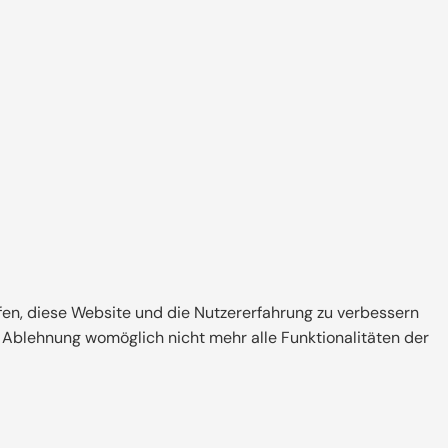
!
lfen, diese Website und die Nutzererfahrung zu verbessern
zschutzmitteln, Chemikalien in
r Ablehnung womöglich nicht mehr alle Funktionalitäten der
 verbreitet. Gesund bauen bedarf jedoch
tioneller Wärmedämmung des neuen Eigenheims
n, müssen Dampfbremsen oder Dampfsperren