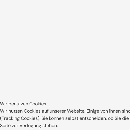
Ihre persönlichen Zugangsdaten erhalten Sie r
Hubert Becher,
Geschäftsführer
"Ganz gleich 
stets den akt
Planungsphase
Wir benutzen Cookies
Überblick
Mein H
Wir nutzen Cookies auf unserer Website. Einige von ihnen sin
(Tracking Cookies). Sie können selbst entscheiden, ob Sie di
Seite zur Verfügung stehen.
Meine Raten
Meine 