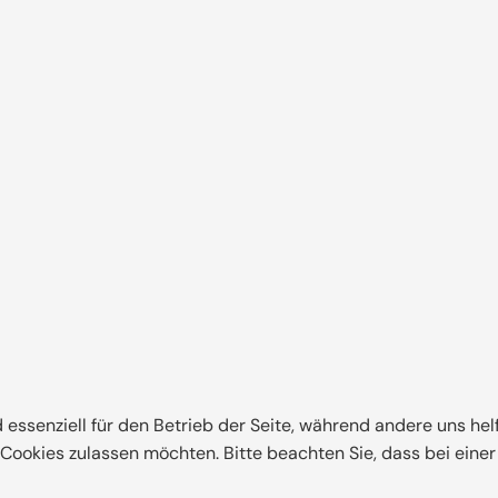
echtzeitig zu Beginn der Planungsphase zugesandt.
ob mit dem Smartphone unterwegs oder bequem zu Hause am P
uellen Planungs- und Bautenstand und viele weitere, wertvoll
 ihres neuen Hauses!"
aus
Meine Zeichnungen
d essenziell für den Betrieb der Seite, während andere uns he
e Cookies zulassen möchten. Bitte beachten Sie, dass bei eine
Rechnungen
Meine Dokumente