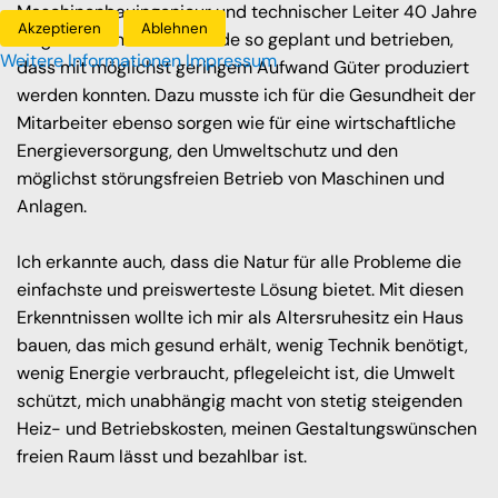
Maschinenbauingenieur und technischer Leiter 40 Jahre
Akzeptieren
Ablehnen
lang Fabriken und Gebäude so geplant und betrieben,
Weitere Informationen
Impressum
dass mit möglichst geringem Aufwand Güter produziert
werden konnten. Dazu musste ich für die Gesundheit der
Mitarbeiter ebenso sorgen wie für eine wirtschaftliche
Energieversorgung, den Umweltschutz und den
möglichst störungsfreien Betrieb von Maschinen und
Anlagen.
Ich erkannte auch, dass die Natur für alle Probleme die
einfachste und preiswerteste Lösung bietet. Mit diesen
Erkenntnissen wollte ich mir als Altersruhesitz ein Haus
bauen, das mich gesund erhält, wenig Technik benötigt,
wenig Energie verbraucht, pflegeleicht ist, die Umwelt
schützt, mich unabhängig macht von stetig steigenden
Heiz- und Betriebskosten, meinen Gestaltungswünschen
freien Raum lässt und bezahlbar ist.