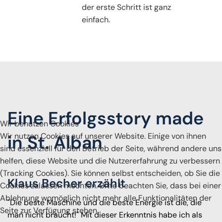
der erste Schritt ist ganz
einfach.
Klaus Becher *1935 +2017
Eine Erfolgsstory made
Wir benutzen Cookies
Wir nutzen Cookies auf unserer Website. Einige von ihnen
in St. Alban
sind essenziell für den Betrieb der Seite, während andere uns
helfen, diese Website und die Nutzererfahrung zu verbessern
(Tracking Cookies). Sie können selbst entscheiden, ob Sie die
Klaus Becher erzählt
Cookies zulassen möchten. Bitte beachten Sie, dass bei einer
Ablehnung womöglich nicht mehr alle Funktionalitäten der
"Die beste Maschine und die beste Energie ist die, die
Seite zur Verfügung stehen.
man nicht braucht!" Mit dieser Erkenntnis habe ich als