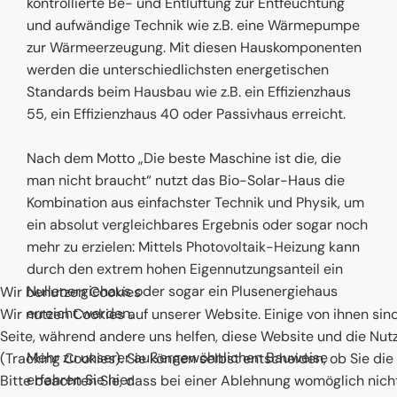
kontrollierte Be- und Entlüftung zur Entfeuchtung
und aufwändige Technik wie z.B. eine Wärmepumpe
zur Wärmeerzeugung. Mit diesen Hauskomponenten
werden die unterschiedlichsten energetischen
Standards beim Hausbau wie z.B. ein Effizienzhaus
55, ein Effizienzhaus 40 oder Passivhaus erreicht.
Nach dem Motto „Die beste Maschine ist die, die
man nicht braucht“ nutzt das Bio-Solar-Haus die
Kombination aus einfachster Technik und Physik, um
ein absolut vergleichbares Ergebnis oder sogar noch
mehr zu erzielen: Mittels Photovoltaik-Heizung kann
durch den extrem hohen Eigennutzungsanteil ein
Nullenergiehaus oder sogar ein Plusenergiehaus
Wir benutzen Cookies
erreicht werden.
Wir nutzen Cookies auf unserer Website. Einige von ihnen sind
Seite, während andere uns helfen, diese Website und die Nut
Mehr zu unserer außergewöhnlichen Bauweise
(Tracking Cookies). Sie können selbst entscheiden, ob Sie di
erfahren Sie hier.
Bitte beachten Sie, dass bei einer Ablehnung womöglich nicht