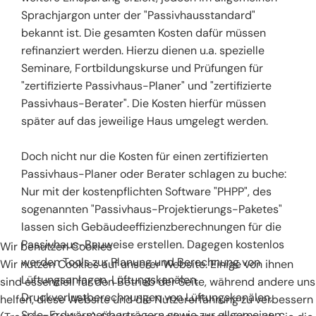
Sprachjargon unter der "Passivhausstandard"
bekannt ist. Die gesamten Kosten dafür müssen
refinanziert werden. Hierzu dienen u.a. spezielle
Seminare, Fortbildungskurse und Prüfungen für
"zertifizierte Passivhaus-Planer" und "zertifizierte
Passivhaus-Berater". Die Kosten hierfür müssen
später auf das jeweilige Haus umgelegt werden.
Doch nicht nur die Kosten für einen zertifizierten
Passivhaus-Planer oder Berater schlagen zu buche:
Nur mit der kostenpflichten Software "PHPP", des
sogenannten "Passivhaus-Projektierungs-Paketes"
lassen sich Gebäudeeffizienzberechnungen für die
Passivhaus-Bauweise erstellen. Dagegen kostenlos
Wir benutzen Cookies
werden Tools zur Planung und Berechnung von
Wir nutzen Cookies auf unserer Website. Einige von ihnen
Lüftungsanlagen, Lüftungskanälen,
sind essenziell für den Betrieb der Seite, während andere uns
Druckverlustberechnungen von Lüftungskanälen,
helfen, diese Website und die Nutzererfahrung zu verbessern
Sole-Erdwärmeüberträgern sowie zur allgemeinen