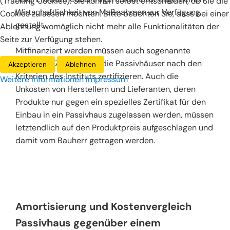
(Tracking Cookies). Sie können selbst entscheiden, ob Sie die
Wirtschaftlichkeit von Maßnahmen zur Verfügung
Cookies zulassen möchten. Bitte beachten Sie, dass bei einer
gestellt.
Ablehnung womöglich nicht mehr alle Funktionalitäten der
Seite zur Verfügung stehen.
Mitfinanziert werden müssen auch sogenannte
Gebäude-Zertifizierer, die Passivhäuser nach den
Akzeptieren
Ablehnen
Kriterien des Instituts zertifizieren. Auch die
Weitere Informationen
Impressum
Unkosten von Herstellern und Lieferanten, deren
Produkte nur gegen ein spezielles Zertifikat für den
Einbau in ein Passivhaus zugelassen werden, müssen
letztendlich auf den Produktpreis aufgeschlagen und
damit vom Bauherr getragen werden.
Amortisierung und Kostenvergleich
Passivhaus gegenüber einem