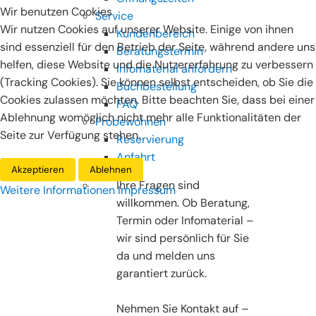
Wir benutzen Cookies
Service
Wir nutzen Cookies auf unserer Website. Einige von ihnen
Kundenbereich
sind essenziell für den Betrieb der Seite, während andere uns
Beratungstermin
helfen, diese Website und die Nutzererfahrung zu verbessern
Infomaterial anfordern
(Tracking Cookies). Sie können selbst entscheiden, ob Sie die
Buchbestellung
Cookies zulassen möchten. Bitte beachten Sie, dass bei einer
FAQ
Ablehnung womöglich nicht mehr alle Funktionalitäten der
Probewohnen
Seite zur Verfügung stehen.
Reservierung
Anfahrt
Akzeptieren
Ablehnen
Ihre Fragen sind
Weitere Informationen
Impressum
willkommen. Ob Beratung,
Termin oder Infomaterial –
wir sind persönlich für Sie
da und melden uns
garantiert zurück.
Nehmen Sie Kontakt auf –