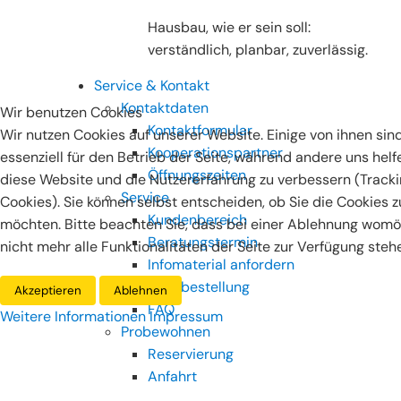
Hausbau, wie er sein soll:
verständlich, planbar, zuverlässig.
Service & Kontakt
Kontaktdaten
Wir benutzen Cookies
Kontaktformular
Wir nutzen Cookies auf unserer Website. Einige von ihnen sin
Kooperationspartner
essenziell für den Betrieb der Seite, während andere uns helf
Öffnungszeiten
diese Website und die Nutzererfahrung zu verbessern (Track
Service
Cookies). Sie können selbst entscheiden, ob Sie die Cookies 
Kundenbereich
möchten. Bitte beachten Sie, dass bei einer Ablehnung womö
Beratungstermin
nicht mehr alle Funktionalitäten der Seite zur Verfügung steh
Infomaterial anfordern
Buchbestellung
Akzeptieren
Ablehnen
FAQ
Weitere Informationen
Impressum
Probewohnen
Reservierung
Anfahrt