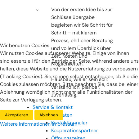
Von der ersten Idee bis zur
Schlüsselübergabe
begleiten wir Sie Schritt für
Schritt – mit klarem
Prozess, ehrlicher Beratung
Wir benutzen Cookies
und vollem Überblick über
Wir nutzen Cookies auf unserer Website. Einige von ihnen
Zeit, Kosten und
sind essenziell für den Betrieb der Seite, während andere uns
Möglichkeiten.
helfen, diese Website und die Nutzererfahrung zu verbessern
(Tracking Cookies). Sie können selbst entscheiden, ob Sie die
Hausbau, wie er sein soll:
Cookies zulassen möchten. Bitte beachten Sie, dass bei einer
verständlich, planbar,
Ablehnung womöglich nicht mehr alle Funktionalitäten der
zuverlässig.
Seite zur Verfügung stehen.
Service & Kontakt
Kontaktdaten
Akzeptieren
Ablehnen
Kontaktformular
Weitere Informationen
Impressum
Kooperationspartner
Öffnungszeiten